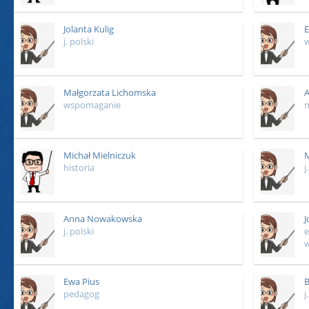
Jolanta Kulig
E
j. polski
Małgorzata Lichomska
A
wspomaganie
m
Michał Mielniczuk
M
historia
j
Anna Nowakowska
J
j. polski
e
w
Ewa Pius
B
pedagog
j