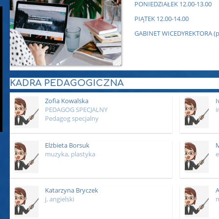
PONIEDZIAŁEK 12.00-13.00
PIĄTEK 12.00-14.00
GABINET WICEDYREKTORA (prz
KADRA PEDAGOGICZNA
Zofia Kowalska
I
PEDAGOG SPECJALNY
i
Pedagog specjalny
Elżbieta Borsuk
M
muzyka, plastyka
e
Katarzyna Bryczek
A
j. angielski