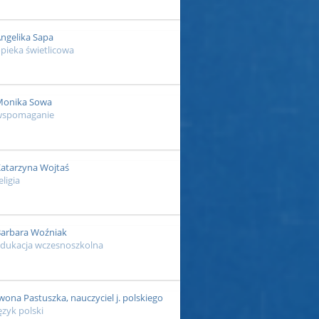
ngelika Sapa
pieka świetlicowa
onika Sowa
wspomaganie
atarzyna Wojtaś
eligia
arbara Woźniak
dukacja wczesnoszkolna
wona Pastuszka, nauczyciel j. polskiego
ęzyk polski