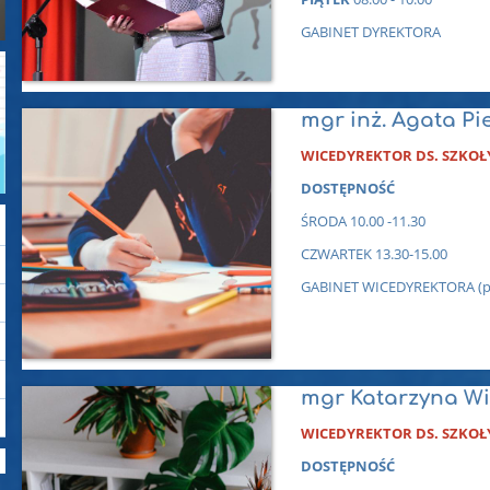
GABINET DYREKTORA
mgr inż. Agata P
WICEDYREKTOR DS. SZKOŁ
DOSTĘPNOŚĆ
ŚRODA 10.00 -11.30
CZWARTEK 13.30-15.00
GABINET WICEDYREKTORA (prz
mgr Katarzyna W
WICEDYREKTOR DS. SZKOŁ
DOSTĘPNOŚĆ