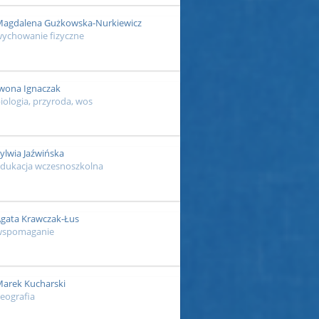
agdalena Gużkowska-Nurkiewicz
ychowanie fizyczne
wona Ignaczak
iologia, przyroda, wos
ylwia Jaźwińska
dukacja wczesnoszkolna
gata Krawczak-Łus
wspomaganie
arek Kucharski
eografia