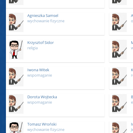
Agnieszka Samsel
A
wychowanie fizyczne
o
Krzysztof Sidor
M
religia
Iwona Witek
K
wspomaganie
r
Dorota Wojtecka
B
wspomaganie
e
Tomasz Wroński
I
wychowanie fizyczne
J