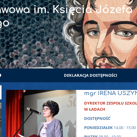
wowa im. Księcia Józefa
go
DEKLARACJA DOSTĘPNOŚCI
mgr IRENA USZY
DYREKTOR ZESPOŁU SZKO
W ŁADACH
DOSTĘPNOŚĆ
PONIEDZIAŁEK
14.00 - 15.00
PIĄTEK
08.00 - 10.00