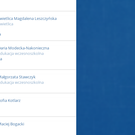
wietlica Magdalena Leszczyńska
wietlica
aria Modecka-Nakonieczna
dukacja wczesnoszkolna
ałgorzata Stawczyk
dukacja wczesnoszkolna
ofia Kotlarz
aciej Bogacki