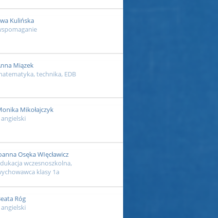
wa Kulińska
wspomaganie
nna Miązek
atematyka, technika, EDB
onika Mikołajczyk
. angielski
oanna Osęka WIęcławicz
dukacja wczesnoszkolna,
ychowawca klasy 1a
eata Róg
. angielski