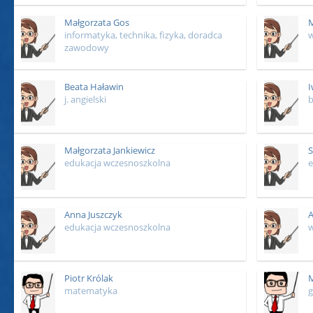
Małgorzata Gos
M
informatyka, technika, fizyka, doradca
w
zawodowy
Beata Haławin
I
j. angielski
b
Małgorzata Jankiewicz
S
edukacja wczesnoszkolna
e
Anna Juszczyk
A
edukacja wczesnoszkolna
Piotr Królak
M
matematyka
g