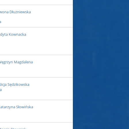
wona Dłużniewska
dyta Kownacka
ęgrzyn Magdalena
licja Sędzikowska
atarzyna Słowińska