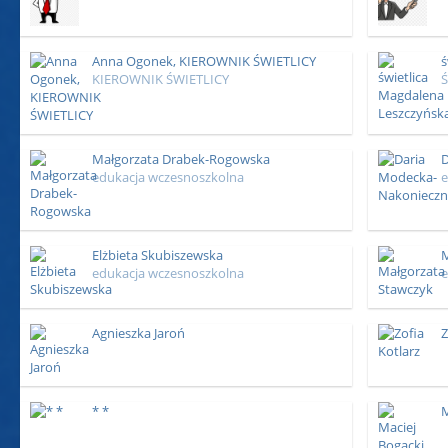
Anna Ogonek, KIEROWNIK ŚWIETLICY
ś
KIEROWNIK ŚWIETLICY
Ś
Małgorzata Drabek-Rogowska
D
edukacja wczesnoszkolna
e
Elżbieta Skubiszewska
M
edukacja wczesnoszkolna
e
Agnieszka Jaroń
Z
* *
M