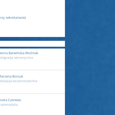
y sekretariacie)
wona Barwińska-Woźniak
ntegracja sensoryczna
arzena Borsuk
dukacja wczesnoszkolna
neta Czerwiec
matematyka