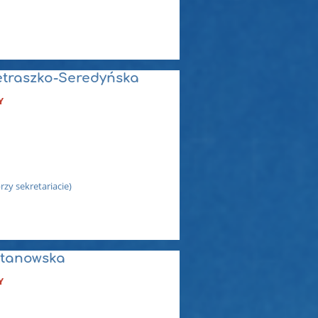
ietraszko-Seredyńska
Y
y sekretariacie)
itanowska
Y