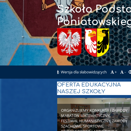
Szkoła Podsta
Poniatowskie
Wersja dla słabowidzących
+
-
DYREKCJA
OFERTA EDUKACYJNA
NASZEJ SZKOŁY
I
NAUCZYCIELE
ORGANIZUJEMY KONKURSY I ZAWODY
MARATON MATEMATYCZNY,
FESTIWAL HUMANISTYCZNY, ZAWODY
SZACHOWE, SPORTOWE,