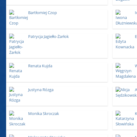
Bartłomiej Czop
I
Patrycja Jagiełło-Żarłok
E
Renata Kujda
W
Justyna Rózga
A
Monika Skroczak
K