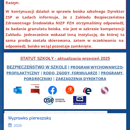
Raszyn.
W kontynuacji działań w sprawie boiska szkolnego Dyrektor
ZSP w Ładach informuje, że z Zakładu Bezpieczeństwa
Zdrowotnego Środowiska NIZP PZH otrzymaliśmy odpowiedź,
że badanie granulatu boiska, nie jest w zakresie kompetencji
Zakładu. Jednocześnie wskazał inną instytucję, do której ta
sama prośba została skierowana, zatem w oczekiwaniu na
odpowiedź, boisko wciąż pozostaje zamknięte.
STATUT SZKOŁY - aktualizacja wrzesień 2025
PROGRAM WYCHOWAWCZO-
BEZPIECZEŃSTWO W SZKOLE
|
PROFILAKTYCZNY
|
RODO, ZGODY, FORMULARZE
|
PROGRAMY,
PORDRĘCZNIKI
|
ZARZĄDZENIA DYREKTORA
1
2
3
4
5
6
7
8
9
10
Wyprawka pierwszaka
Dalej
2026