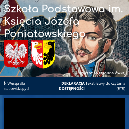
Szkoła Podstawowa im.
Księcia Józefa
Poniatowskiego
POWRÓT DO STRONY GŁÓWNEJ
Wersja dla
DEKLARACJA
Tekst łatwy do czytania
słabowidzących
DOSTĘPNOŚCI
(ETR)
AKTUALNOŚCI