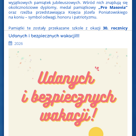
wyjątkowych pamiątek jubileuszowych. Wśród nich znajdują się
okolicznościowe dyplomy, medal pamiątkowy
„Pro Masovia”
oraz rzeźba przedstawiająca Księcia Józefa Poniatowskiego
na koniu – symbol odwagi, honoru i patriotyzmu.
Pamiątki te zostały przekazane szkole z okazji
30. rocznicy
nadania jej imienia
i stanowią wyraz uznania dla dorobku
Udanych i bezpiecznych wakacji!!!
placówki, jej osiągnięć oraz zaangażowania w działalność
edukacyjną i wychowawczą. Są nie tylko cennymi symbolami
2026
jubileuszu, ale także świadectwem pamięci o Patronie, którego
wartości od trzech dekad wyznaczają kierunek pracy szkoły
i inspirują kolejne pokolenia uczniów, nauczycieli oraz całej
społeczności szkolnej.